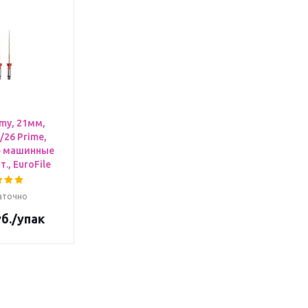
my, 21мм,
/26 Prime,
е машинные
., EuroFile
аточно
б.
/упак