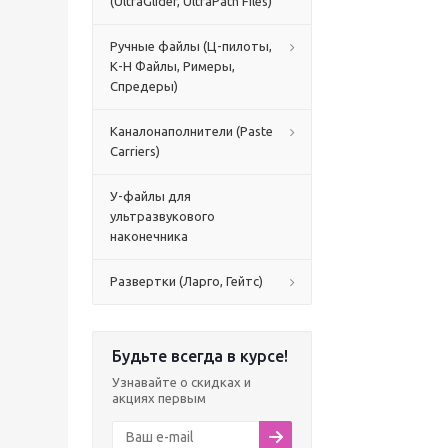
(UltraGlider, UltraPath Files)
Ручные файлы (Ц-пилоты,
К-H Файлы, Римеры,
Спредеры)
Каналонаполнители (Paste
Carriers)
У-файлы для
ультразвукового
наконечника
Развертки (Ларго, Гейтс)
Будьте всегда в курсе!
Узнавайте о скидках и
акциях первым