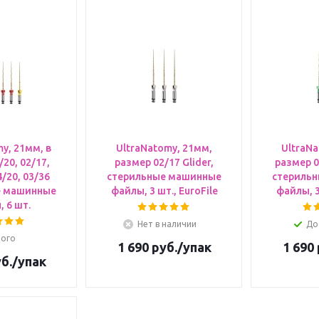
y, 21мм, в
UltraNatomy, 21мм,
UltraNa
/20, 02/17,
размер 02/17 Glider,
размер 0
4/20, 03/36
стерильные машинные
стериль
е машинные
файлы, 3 шт., EuroFile
файлы, 3
 6 шт.
Нет в наличии
До
ого
1 690
руб.
/упак
1 690
б.
/упак