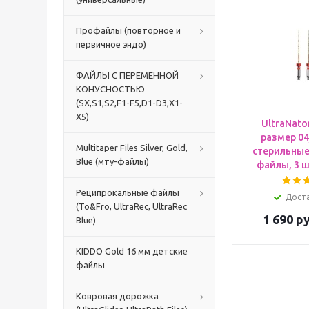
Профайлы (повторное и
первичное эндо)
ФАЙЛЫ С ПЕРЕМЕННОЙ
КОНУСНОСТЬЮ
(SX,S1,S2,F1-F5,D1-D3,X1-
X5)
UltraNato
размер 04
Multitaper Files Silver, Gold,
стерильны
Blue (мту-файлы)
файлы, 3 шт
Реципрокальные файлы
Дост
(To&Fro, UltraRec, UltraRec
1 690
ру
Blue)
KIDDO Gold 16 мм детские
файлы
Ковровая дорожка