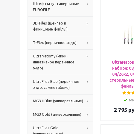
Штифты гуттаперчивые
EUROFILE
3D-Files (шейпер и
финишные файлы)
T-Flex (первичное эндо)
UltraNatomy (мини-
инвазивное первичное
UltraNatom
эндо)
наборе: 08
04/26х2, 0
стерильны
UltraFiles Blue (первичное
файлы,
эндо, самые гибкие)
Мн
MG3 II Blue (универсальные)
2 795
ру
MG3 Gold (универсальные)
UltraFiles Gold
(универсальные)