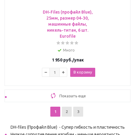
DH-Files (профайл Blue),
25мм, размер 04-30,
машинные файлы,
никель-титан, 6 шт.
Eurofile
Много
1 950
руб.
/упак
В корзину
Показать еще
1
2
3
DH-files (Профайл Blue) - Супер гибкость и пластичность
Низкое сопротивление изгибам - меньше вероятность