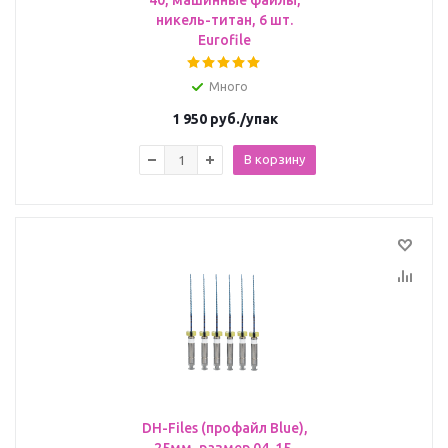
40, машинные файлы,
никель-титан, 6 шт.
Eurofile
Много
1 950
руб.
/упак
В корзину
DH-Files (профайл Blue),