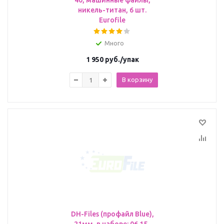
40, машинные файлы,
никель-титан, 6 шт.
Eurofile
Много
1 950
руб.
/упак
В корзину
DH-Files (профайл Blue),