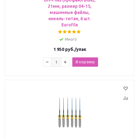
DH-Files (профайл Blue),
21мм, размер 04-15,
машинные файлы,
никель-титан, 6 шт.
Eurofile
Много
1 950
руб.
/упак
В корзину