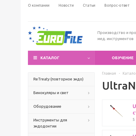
О компании
Новости
Статьи
Вопрос-ответ
Производство и пр
мед. инструментов
КАТАЛОГ
ОБУЧЕНИЕ
Главная
-
Катало
ReTreaty (повторное эндо)
Ultra
Бинокуляры и свет
U
Оборудование
с
5
Инструменты для
эндодонтии