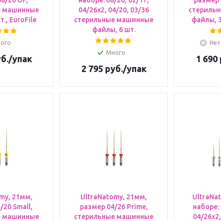
8/20 OF,
наборе: 08/20, 02/17,
размер 
е машинные
04/26х2, 04/20, 03/36
стериль
., EuroFile
стерильные машинные
файлы, 3
файлы, 6 шт.
ого
Нет
Много
б.
/упак
1 690
2 795
руб.
/упак
my, 21мм,
UltraNatomy, 21мм,
UltraNat
/20 Small,
размер 04/26 Prime,
наборе: 
е машинные
стерильные машинные
04/26х2,