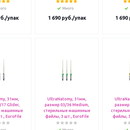
ого
Много
б.
/упак
1 690
руб.
/упак
1 690
my, 31мм,
UltraNatomy, 31мм,
UltraNa
17 Glider,
размер 03/36 Medium,
размер 
е машинные
стерильные машинные
стериль
., EuroFile
файлы, 3 шт., EuroFile
файлы, 3
ого
Много