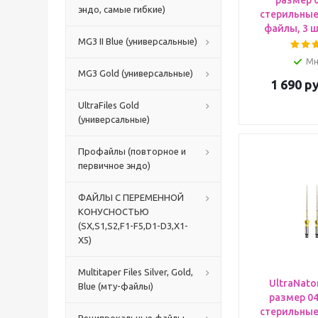
размер 0
эндо, самые гибкие)
стерильны
файлы, 3 шт
MG3 II Blue (универсальные)
Мн
MG3 Gold (универсальные)
1 690
ру
UltraFiles Gold
(универсальные)
Профайлы (повторное и
первичное эндо)
ФАЙЛЫ С ПЕРЕМЕННОЙ
КОНУСНОСТЬЮ
(SX,S1,S2,F1-F5,D1-D3,X1-
X5)
Multitaper Files Silver, Gold,
UltraNato
Blue (мту-файлы)
размер 04
стерильны