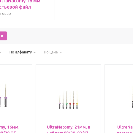
ltraNatomy 16 мм
стьевой файл
 товар
По алфавиту
По цене
my, 16мм,
UltraNatomy, 21мм, в
UltraNa