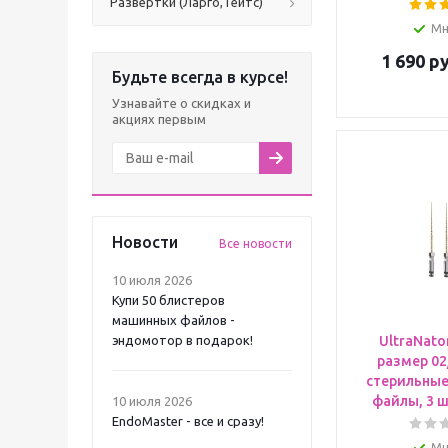
Развертки (Ларго, Гейтс)
Мн
1 690
ру
Будьте всегда в курсе!
Узнавайте о скидках и
акциях первым
Новости
Все новости
10 июля 2026
Купи 50 блистеров
машинных файлов -
эндомотор в подарок!
UltraNato
размер 02/
стерильны
файлы, 3 шт
10 июля 2026
EndoMaster - все и сразу!
Мн