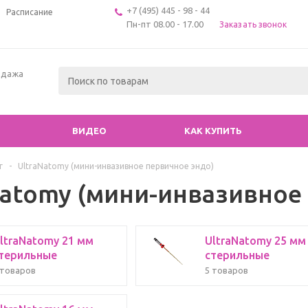
+7 (495) 445 - 98 - 44
Расписание
Пн-пт 08.00 - 17.00
Заказать звонок
одажа
ВИДЕО
КАК КУПИТЬ
г
-
UltraNatomy (мини-инвазивное первичное эндо)
Natomy (мини-инвазивное
ltraNatomy 21 мм
UltraNatomy 25 мм
терильные
стерильные
 товаров
5 товаров