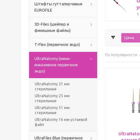
U
Штифты гуттаперчивые
у
EUROFILE
1
3D-Files (шейпер и
финишные файлы)
Цена
T-Flex (первичное эндо)
По популярности
UltraNatomy (мини-
инвазивное первичное
эндо)
UltraNatomy 21 мм
стерильные
UltraNatomy 25 мм
стерильные
UltraNatomy 31 мм
стерильные
UltraNatomy 16 мм устьевой
файл
UltraNato
UltraFiles Blue (первичное