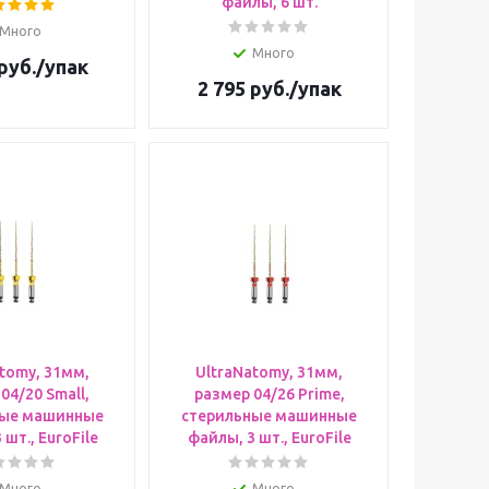
файлы, 6 шт.
Много
Много
руб.
/упак
2 795
руб.
/упак
tomy, 31мм,
UltraNatomy, 31мм,
04/20 Small,
размер 04/26 Prime,
ные машинные
стерильные машинные
 шт., EuroFile
файлы, 3 шт., EuroFile
Много
Много