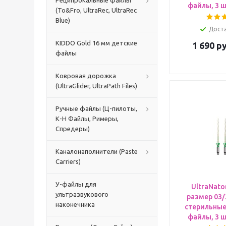
Реципрокальные файлы
файлы, 3 шт
(To&Fro, UltraRec, UltraRec
Blue)
Дост
KIDDO Gold 16 мм детские
1 690
ру
файлы
Ковровая дорожка
(UltraGlider, UltraPath Files)
Ручные файлы (Ц-пилоты,
К-H Файлы, Римеры,
Спредеры)
Каналонаполнители (Paste
Carriers)
У-файлы для
UltraNato
ультразвукового
размер 03/
наконечника
стерильны
файлы, 3 шт