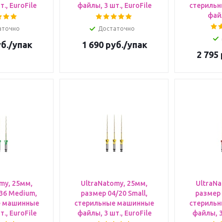
., EuroFile
файлы, 3 шт., EuroFile
стериль
файл
аточно
Достаточно
б.
/упак
1 690
руб.
/упак
2 795
my, 25мм,
UltraNatomy, 25мм,
UltraNa
36 Medium,
размер 04/20 Small,
размер 
е машинные
стерильные машинные
стериль
., EuroFile
файлы, 3 шт., EuroFile
файлы, 3