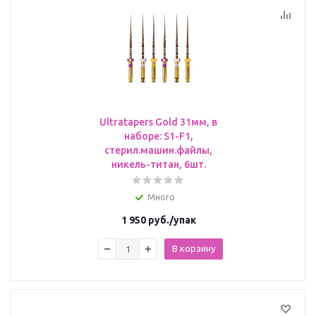
Ultratapers Gold 31мм, в
наборе: S1-F1,
стерил.машин.файлы,
никель-титан, 6шт.
Много
1 950
руб.
/упак
В корзину