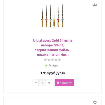
Ultratapers Gold 31мм, в
наборе: SX-F3,
стерил.машин.файлы,
никель-титан, 6шт.
Много
1 950
руб.
/упак
В корзину