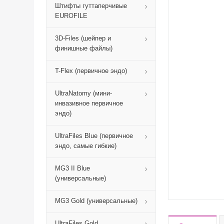
Штифты гуттаперчивые
EUROFILE
3D-Files (шейпер и
финишные файлы)
T-Flex (первичное эндо)
UltraNatomy (мини-
инвазивное первичное
эндо)
UltraFiles Blue (первичное
эндо, самые гибкие)
MG3 II Blue
(универсальные)
MG3 Gold (универсальные)
UltraFiles Gold