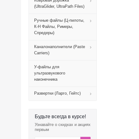
Ковровая дорожка
(UltraGlider, UltraPath Files)
Ручные файлы (Ц-пилоты,
К-H Файлы, Римеры,
Спредеры)
Каналонаполнители (Paste
Carriers)
У-файлы для
ультразвукового
наконечника
Развертки (Ларго, Гейтс)
Будьте всегда в курсе!
Узнавайте о скидках и акциях
первым