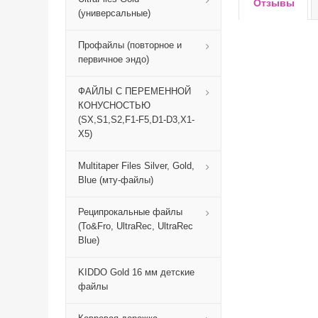
Отзывы
(универсальные)
Профайлы (повторное и
первичное эндо)
ФАЙЛЫ С ПЕРЕМЕННОЙ
КОНУСНОСТЬЮ
(SX,S1,S2,F1-F5,D1-D3,X1-
X5)
Multitaper Files Silver, Gold,
Blue (мту-файлы)
Реципрокальные файлы
(To&Fro, UltraRec, UltraRec
Blue)
KIDDO Gold 16 мм детские
файлы