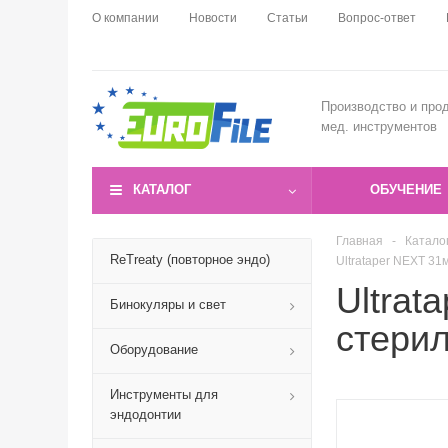
О компании
Новости
Статьи
Вопрос-ответ
Производство и про
мед. инструментов
КАТАЛОГ
ОБУЧЕНИЕ
Главная
-
Катало
ReTreaty (повторное эндо)
Ultrataper NEXT 3
Ultrat
Бинокуляры и свет
стери
Оборудование
Инструменты для
эндодонтии