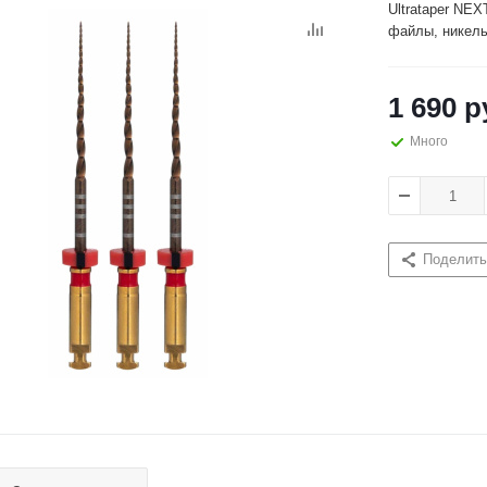
Ultrataper NE
файлы, никель-
1 690
р
Много
Поделить